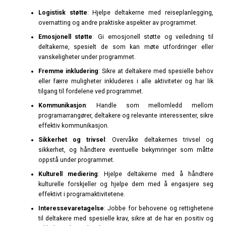
Logistisk støtte
: Hjelpe deltakerne med reiseplanlegging,
overnatting og andre praktiske aspekter av programmet.
Emosjonell støtte
: Gi emosjonell støtte og veiledning til
deltakerne, spesielt de som kan møte utfordringer eller
vanskeligheter under programmet.
Fremme inkludering
: Sikre at deltakere med spesielle behov
eller færre muligheter inkluderes i alle aktiviteter og har lik
tilgang til fordelene ved programmet.
Kommunikasjon
: Handle som mellomledd mellom
programarrangører, deltakere og relevante interessenter, sikre
effektiv kommunikasjon.
Sikkerhet og trivsel
: Overvåke deltakernes trivsel og
sikkerhet, og håndtere eventuelle bekymringer som måtte
oppstå under programmet.
Kulturell mediering
: Hjelpe deltakerne med å håndtere
kulturelle forskjeller og hjelpe dem med å engasjere seg
effektivt i programaktivitetene.
Interessevaretagelse
: Jobbe for behovene og rettighetene
til deltakere med spesielle krav, sikre at de har en positiv og