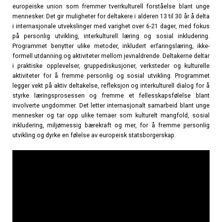
europeiske union som fremmer tverrkulturell forståelse blant unge
mennesker. Det gir muligheter for deltakere i alderen 13 til 30 år å delta
i internasjonale utvekslinger med varighet over 6-21 dager, med fokus
på personlig utvikling, interkulturell læring og sosial inkludering.
Programmet benytter ulike metoder, inkludert erfaringslæring, ikke-
formell utdanning og aktiviteter mellom jevnaldrende. Deltakerne deltar
i praktiske opplevelser, gruppediskusjoner, verksteder og kulturelle
aktiviteter for å fremme personlig og sosial utvikling. Programmet
legger vekt på aktiv deltakelse, refleksjon og interkulturell dialog for å
styrke læringsprosessen og fremme et fellesskapsfølelse blant
involverte ungdommer. Det letter internasjonalt samarbeid blant unge
mennesker og tar opp ulike temaer som kulturelt mangfold, sosial
inkludering, miljømessig bærekraft og mer, for å fremme personlig
utvikling og dyrke en følelse av europeisk statsborgerskap.